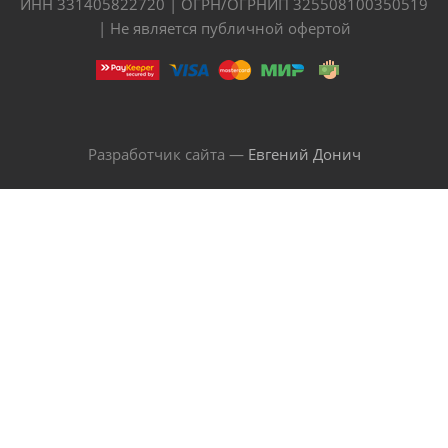
ИНН 331405822720 | ОГРН/ОГРНИП 325508100350519
| Не является публичной офертой
Разработчик сайта —
Евгений Донич