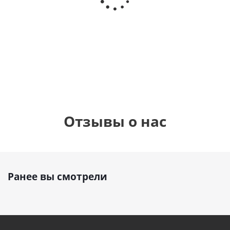
Сердце розовое
(40х102
(40х102
фольгированный
см)
см)
шар с гелием (45
см)
1 330
1 330
руб.
895
руб.
руб.
Отзывы о нас
Ранее вы смотрели