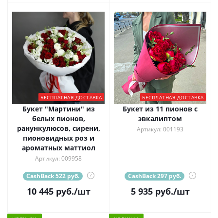
БЕСПЛАТНАЯ ДОСТАВКА
БЕСПЛАТНАЯ ДОСТАВКА
Букет "Мартини" из
Букет из 11 пионов с
белых пионов,
эвкалиптом
ранункулюсов, сирени,
Артикул: 001193
пионовидных роз и
ароматных маттиол
Артикул: 009958
CashBack 522 руб.
?
CashBack 297 руб.
?
10 445
руб.
/шт
5 935
руб.
/шт