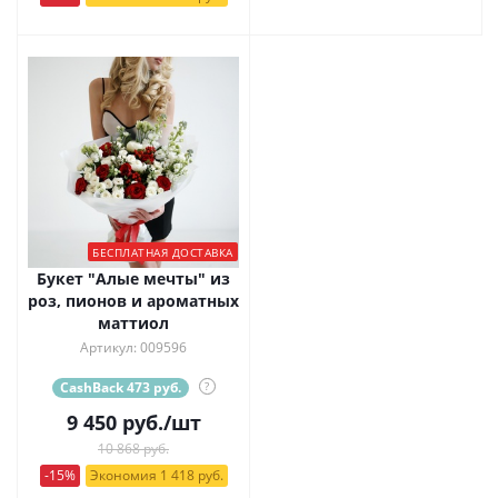
БЕСПЛАТНАЯ ДОСТАВКА
Букет "Алые мечты" из
роз, пионов и ароматных
маттиол
Артикул: 009596
CashBack 473 руб.
?
9 450
руб.
/шт
10 868 руб.
-15%
Экономия 1 418 руб.