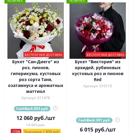
НОВИНКА
НОВИНКА
БЕСПЛАТНАЯ ДОСТАВКА
БЕСПЛАТНАЯ ДОСТАВКА
Букет "Сан-Диего" из
Букет "Виктория" из
роз, пионов,
орхидей, рубиновых
гиперикума, кустовых
кустовых роз и пионов
роз сорта Таня,
Red
озатамнуса и ароматных
Артикул: 010110
маттиол
Артикул: 011478
CashBack 603 руб.
?
12 060
руб.
/шт
CashBack 301 руб.
?
13 869 руб.
6 015
руб.
/шт
-15%
Экономия 1 809 руб.