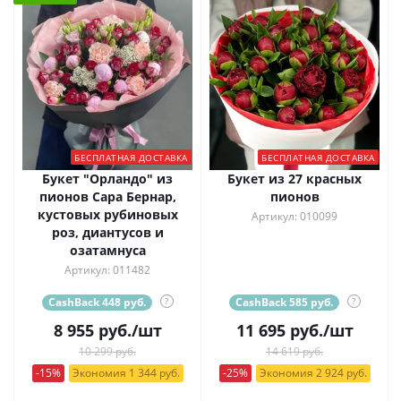
БЕСПЛАТНАЯ ДОСТАВКА
БЕСПЛАТНАЯ ДОСТАВКА
Букет "Орландо" из
Букет из 27 красных
пионов Сара Бернар,
пионов
кустовых рубиновых
Артикул: 010099
роз, диантусов и
озатамнуса
Артикул: 011482
CashBack 448 руб.
?
CashBack 585 руб.
?
8 955
руб.
/шт
11 695
руб.
/шт
10 299 руб.
14 619 руб.
-15%
Экономия 1 344 руб.
-25%
Экономия 2 924 руб.