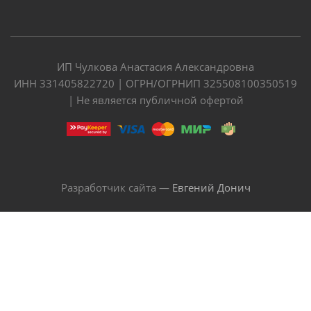
ИП Чулкова Анастасия Александровна
ИНН 331405822720 | ОГРН/ОГРНИП 325508100350519
| Не является публичной офертой
Разработчик сайта —
Евгений Донич