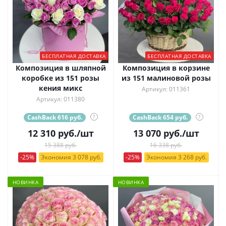
БЕСПЛАТНАЯ ДОСТАВКА
БЕСПЛАТНАЯ ДОСТАВКА
Композиция в шляпной
Композиция в корзине
коробке из 151 розы
из 151 малиновой розы
кения микс
Артикул: 011361
Артикул: 011380
CashBack 616 руб.
?
CashBack 654 руб.
?
12 310
руб.
/шт
13 070
руб.
/шт
15 388 руб.
16 338 руб.
-25%
Экономия 3 078 руб.
-25%
Экономия 3 268 руб.
НОВИНКА
НОВИНКА