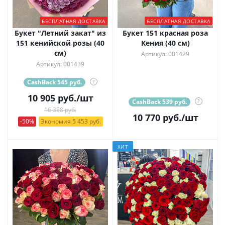
БЕСПЛАТНАЯ ДОСТАВКА
БЕСПЛАТНАЯ ДОСТАВКА
Букет "Летний закат" из
Букет 151 красная роза
151 кенийской розы (40
Кения (40 см)
см)
Артикул: 001429
Артикул: 001439
CashBack 545 руб.
?
10 905
руб.
/шт
CashBack 539 руб.
?
16 358 руб.
10 770
руб.
/шт
-50%
Экономия 5 453 руб.
ХИТ