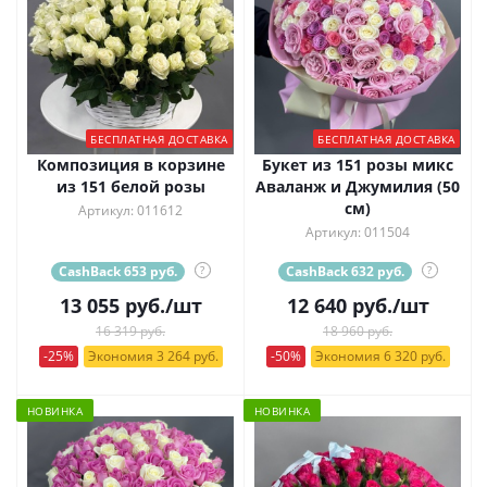
БЕСПЛАТНАЯ ДОСТАВКА
БЕСПЛАТНАЯ ДОСТАВКА
Композиция в корзине
Букет из 151 розы микс
из 151 белой розы
Аваланж и Джумилия (50
см)
Артикул: 011612
Артикул: 011504
CashBack 653 руб.
?
CashBack 632 руб.
?
13 055
руб.
/шт
12 640
руб.
/шт
16 319 руб.
18 960 руб.
-25%
Экономия 3 264 руб.
-50%
Экономия 6 320 руб.
НОВИНКА
НОВИНКА