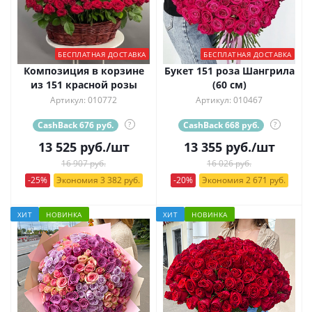
БЕСПЛАТНАЯ ДОСТАВКА
БЕСПЛАТНАЯ ДОСТАВКА
Композиция в корзине
Букет 151 роза Шангрила
из 151 красной розы
(60 см)
Артикул: 010772
Артикул: 010467
CashBack 676 руб.
?
CashBack 668 руб.
?
13 525
руб.
/шт
13 355
руб.
/шт
16 907 руб.
16 026 руб.
-25%
Экономия 3 382 руб.
-20%
Экономия 2 671 руб.
ХИТ
НОВИНКА
ХИТ
НОВИНКА