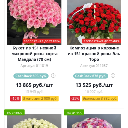
БЕСПЛАТНАЯ ДОСТАВКА
БЕСПЛАТНАЯ ДОСТАВКА
Букет из 151 нежной
Композиция в корзине
махровой розы сорта
из 151 красной розы Эль
Мандала (70 см)
Торо
Артикул: 011819
Артикул: 011687
CashBack 693 руб.
?
CashBack 676 руб.
?
13 865
руб.
/шт
13 525
руб.
/шт
15 945 руб.
16 907 руб.
-15%
Экономия 2 080 руб.
-25%
Экономия 3 382 руб.
НОВИНКА
НОВИНКА