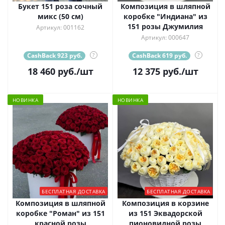
Букет 151 роза сочный
Композиция в шляпной
микс (50 см)
коробке "Индиана" из
151 розы Джумилия
Артикул: 001162
Артикул: 000647
CashBack 923 руб.
?
CashBack 619 руб.
?
18 460
руб.
/шт
12 375
руб.
/шт
НОВИНКА
НОВИНКА
БЕСПЛАТНАЯ ДОСТАВКА
БЕСПЛАТНАЯ ДОСТАВКА
Композиция в шляпной
Композиция в корзине
коробке "Роман" из 151
из 151 Эквадорской
красной розы
пионовидной розы