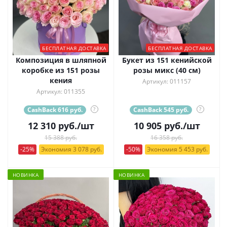
БЕСПЛАТНАЯ ДОСТАВКА
БЕСПЛАТНАЯ ДОСТАВКА
Композиция в шляпной
Букет из 151 кенийской
коробке из 151 розы
розы микс (40 см)
кения
Артикул: 011157
Артикул: 011355
CashBack 616 руб.
?
CashBack 545 руб.
?
12 310
руб.
/шт
10 905
руб.
/шт
15 388 руб.
16 358 руб.
-25%
Экономия 3 078 руб.
-50%
Экономия 5 453 руб.
НОВИНКА
НОВИНКА