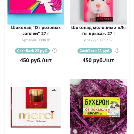
Шоколад "От розовых
Шоколад молочный «Ля
соплей" 27 г
ты крыса», 27 г
Артикул: 009638
Артикул: 009637
CashBack 23 руб.
?
CashBack 23 руб.
?
450
руб.
/шт
450
руб.
/шт