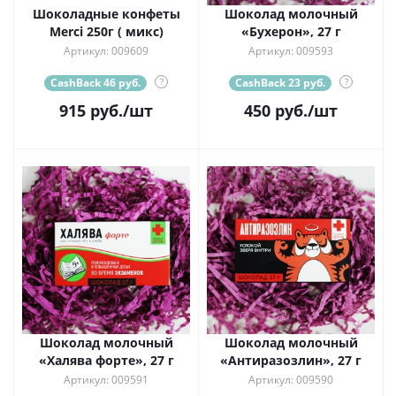
Шоколадные конфеты
Шоколад молочный
Merci 250г ( микс)
«Бухерон», 27 г
Артикул: 009609
Артикул: 009593
CashBack 46 руб.
?
CashBack 23 руб.
?
915
руб.
/шт
450
руб.
/шт
Шоколад молочный
Шоколад молочный
«Халява форте», 27 г
«Антиразозлин», 27 г
Артикул: 009591
Артикул: 009590