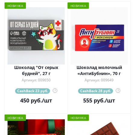
НОВИНКА
НОВИНКА
Шоколад "От серых
Шоколад молочный
будней", 27 г
«АнтиБубнин», 70 г
Артикул: 009650
Артикул: 009649
CashBack 23 руб.
?
CashBack 28 руб.
?
450
руб.
/шт
555
руб.
/шт
НОВИНКА
НОВИНКА