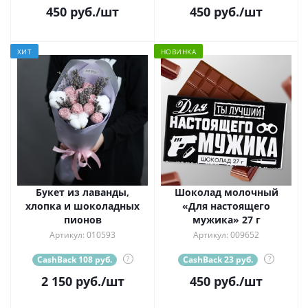
450
руб.
/шт
450
руб.
/шт
ХИТ
НОВИНКА
Букет из лаванды,
Шоколад молочный
хлопка и шоколадных
«Для настоящего
пионов
мужика» 27 г
Артикул: 010593
Артикул: 009652
CashBack 108 руб.
?
CashBack 23 руб.
?
2 150
руб.
/шт
450
руб.
/шт