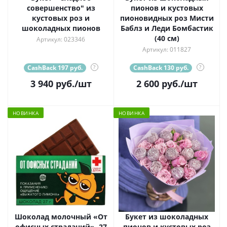
совершенство" из
пионов и кустовых
кустовых роз и
пионовидных роз Мисти
шоколадных пионов
Баблз и Леди Бомбастик
(40 см)
Артикул: 023346
Артикул: 011827
CashBack 197 руб.
?
CashBack 130 руб.
?
3 940
руб.
/шт
2 600
руб.
/шт
НОВИНКА
НОВИНКА
Шоколад молочный «От
Букет из шоколадных
офисных страданий», 27
пионов и кустовых роз