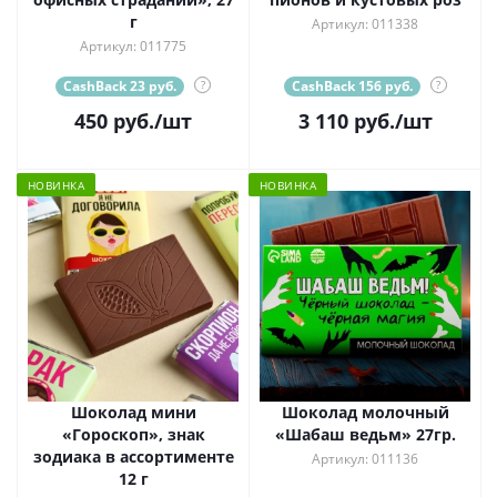
г
Артикул: 011338
Артикул: 011775
CashBack 23 руб.
?
CashBack 156 руб.
?
450
руб.
/шт
3 110
руб.
/шт
НОВИНКА
НОВИНКА
Шоколад мини
Шоколад молочный
«Гороскоп», знак
«Шабаш ведьм» 27гр.
зодиака в ассортименте
Артикул: 011136
12 г