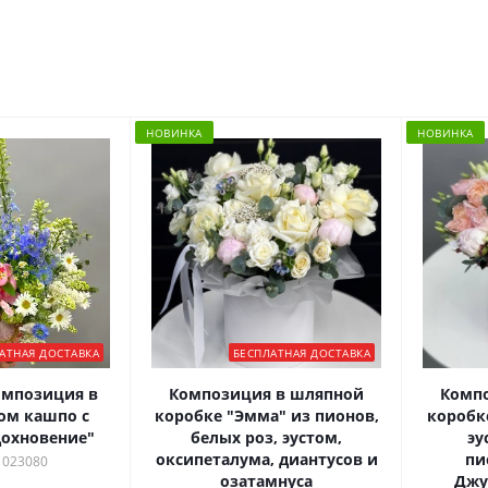
НОВИНКА
НОВИНКА
АТНАЯ ДОСТАВКА
БЕСПЛАТНАЯ ДОСТАВКА
омпозиция в
Композиция в шляпной
Комп
ом кашпо с
коробке "Эмма" из пионов,
коробк
охновение"
белых роз, эустом,
эу
оксипеталума, диантусов и
пи
 023080
озатамнуса
Джу