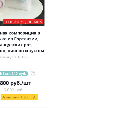
БЕСПЛАТНАЯ ДОСТАВКА
ная композиция в
чке из Гортензии,
анцузских роз,
ов, пионов и эустом
Артикул: 010195
hBack 240 руб.
?
 800
руб.
/шт
6 000 руб.
Экономия 1 200 руб.