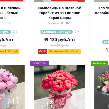
 в шляпной
Композиция в шляпной
Комп
 15 белых
коробке из 113 пионов
коробк
нов
Корал Шарм
 010012
Артикул: 002826
8 руб.
?
CashBack 2 457 руб.
?
уб.
/шт
49 130
руб.
/шт
Cas
 руб.
73 695 руб.
4
ия 1 340 руб.
-50%
Экономия 24 565 руб.
СОВЕТУЕМ
НОВИНКА