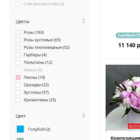
Стеклянная колба (
0
)
Цветы
Розы (
163
)
CashBack 55
Розы кустовые (
65
)
11 140
р
Розы пионовидные (
52
)
Герберы (
4
)
Тюльпаны (
12
)
Ирисы (
0
)
Пионы (
19
)
Орхидеи (
22
)
Эустомы (
57
)
Хризантемы (
25
)
Ромашки (
9
)
Ранункулюсы (
16
)
Цвет
Альстромерии (
17
)
БЕСПЛ
Голубой (
2
)
Гортензии (
4
)
Лилии (
2
)
Композиция