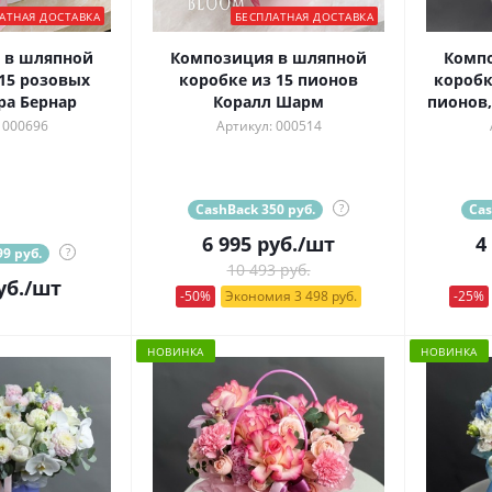
АТНАЯ ДОСТАВКА
БЕСПЛАТНАЯ ДОСТАВКА
 в шляпной
Композиция в шляпной
Комп
15 розовых
коробке из 15 пионов
коробк
ра Бернар
Коралл Шарм
пионов,
 000696
Артикул: 000514
CashBack 350 руб.
?
Cas
6 995
руб.
/шт
4
9 руб.
?
10 493 руб.
уб.
/шт
-50%
Экономия 3 498 руб.
-25%
НОВИНКА
НОВИНКА