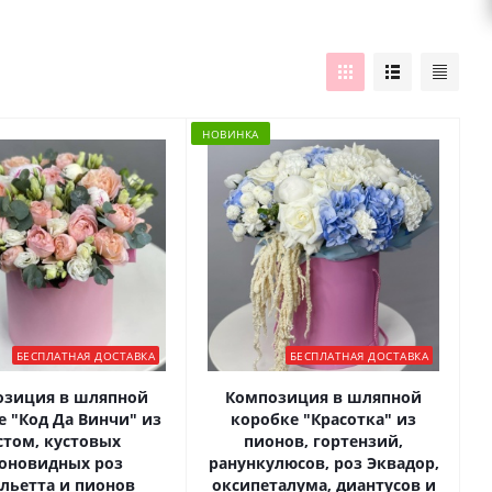
НОВИНКА
БЕСПЛАТНАЯ ДОСТАВКА
БЕСПЛАТНАЯ ДОСТАВКА
озиция в шляпной
Композиция в шляпной
е "Код Да Винчи" из
коробке "Красотка" из
стом, кустовых
пионов, гортензий,
оновидных роз
ранункулюсов, роз Эквадор,
льетта и пионов
оксипеталума, диантусов и