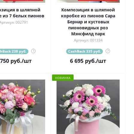
озиция в шляпной
Композиция в шляпной
е из 7 белых пионов
коробке из пионов Сара
Бернар и кустовых
Артикул: 002791
пионовидных роз
Мэнсфилд парк
Артикул: 001334
hBack 238 руб.
?
CashBack 335 руб.
?
 750
руб.
/шт
6 695
руб.
/шт
НОВИНКА