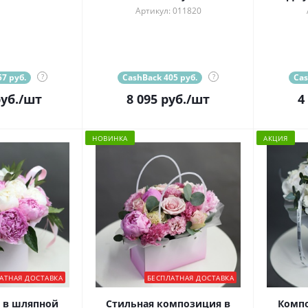
Артикул: 011820
7 руб.
?
CashBack 405 руб.
?
Cas
уб.
/шт
8 095
руб.
/шт
4
НОВИНКА
АКЦИЯ
АТНАЯ ДОСТАВКА
БЕСПЛАТНАЯ ДОСТАВКА
 в шляпной
Стильная композиция в
Комп