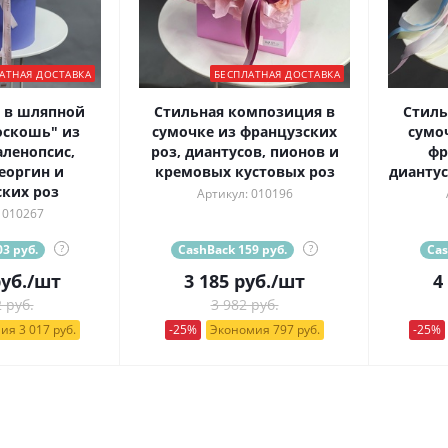
АТНАЯ ДОСТАВКА
БЕСПЛАТНАЯ ДОСТАВКА
 в шляпной
Стильная композиция в
Стиль
оскошь" из
сумочке из французских
сумо
ленопсис,
роз, диантусов, пионов и
фр
еоргин и
кремовых кустовых роз
диантус
ких роз
Артикул: 010196
 010267
3 руб.
?
CashBack 159 руб.
?
Cas
уб.
/шт
3 185
руб.
/шт
4
 руб.
3 982 руб.
ия 3 017 руб.
-25%
Экономия 797 руб.
-25%