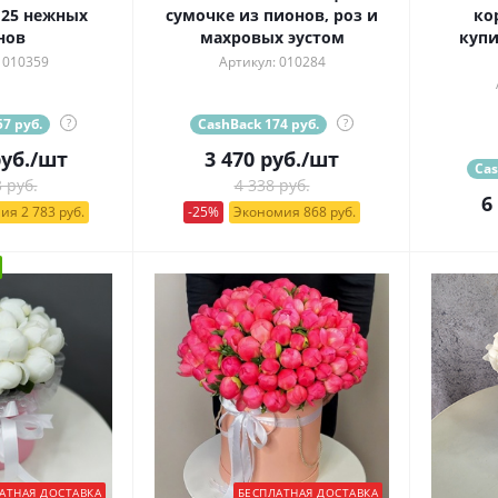
 25 нежных
сумочке из пионов, роз и
ко
нов
махровых эустом
купи
 010359
Артикул: 010284
7 руб.
?
CashBack 174 руб.
?
уб.
/шт
3 470
руб.
/шт
Cas
 руб.
4 338 руб.
6
ия 2 783 руб.
-25%
Экономия 868 руб.
АТНАЯ ДОСТАВКА
БЕСПЛАТНАЯ ДОСТАВКА