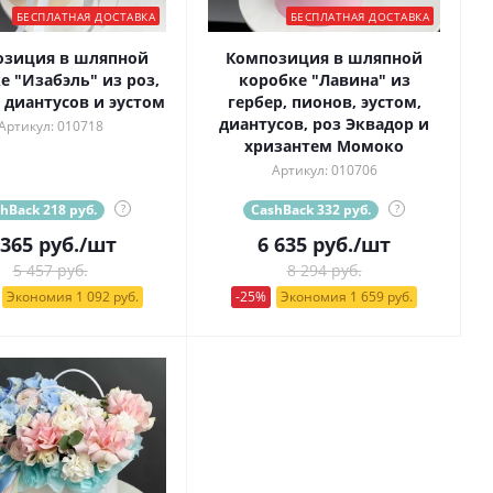
БЕСПЛАТНАЯ ДОСТАВКА
БЕСПЛАТНАЯ ДОСТАВКА
озиция в шляпной
Композиция в шляпной
е "Изабэль" из роз,
коробке "Лавина" из
 диантусов и эустом
гербер, пионов, эустом,
диантусов, роз Эквадор и
Артикул: 010718
хризантем Момоко
Артикул: 010706
hBack 218 руб.
?
CashBack 332 руб.
?
 365
руб.
/шт
6 635
руб.
/шт
5 457 руб.
8 294 руб.
Экономия 1 092 руб.
-25%
Экономия 1 659 руб.