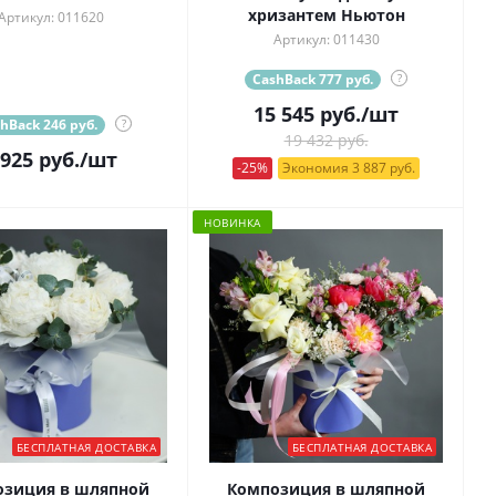
хризантем Ньютон
Артикул: 011620
Артикул: 011430
CashBack 777 руб.
?
15 545
руб.
/шт
hBack 246 руб.
?
19 432 руб.
 925
руб.
/шт
-25%
Экономия 3 887 руб.
НОВИНКА
БЕСПЛАТНАЯ ДОСТАВКА
БЕСПЛАТНАЯ ДОСТАВКА
озиция в шляпной
Композиция в шляпной