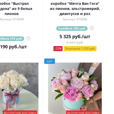
робке "Выстрел
коробке "Мечта Ван Гога"
дона" из 9 белых
из пионов, альстромерий,
пионов
диантусов и роз
Артикул: 010049
Артикул: 010046
CashBack 266 руб.
?
5 325
руб.
/шт
hBack 310 руб.
?
6 657 руб.
 190
руб.
/шт
-25%
Экономия 1 332 руб.
ХИТ
БЕСПЛАТНАЯ ДОСТАВКА
БЕСПЛАТНАЯ ДОСТАВКА