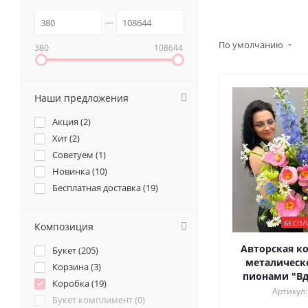
По умолчанию
380
108644
Наши предложения
Акция (
2
)
Хит (
2
)
Советуем (
1
)
Новинка (
10
)
Бесплатная доставка (
19
)
БЕСПЛ
Композиция
Авторская к
Букет (
205
)
металическ
Корзина (
3
)
пионами "Вд
Коробка (
19
)
Артикул:
Букет комплимент (
0
)