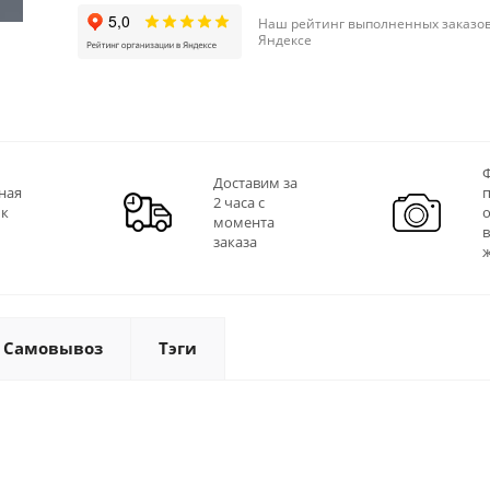
Наш рейтинг выполненных заказов
Яндексе
Ф
Доставим за
ная
2 часа с
 к
момента
заказа
Самовывоз
Тэги