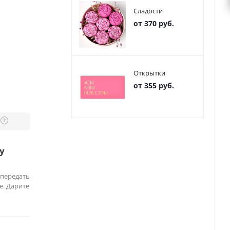
Сладости
от 370 руб.
Открытки
от 355 руб.
?
у
 передать
е. Дарите