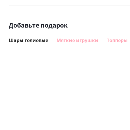
Добавьте подарок
Шары гелиевые
Мягкие игрушки
Топперы
Шар
Шар
гелиевый
гелиевый
цифра 8
цифра 1
Сердце розовое
(40х102
(40х102
фольгированный
см)
см)
шар с гелием (45
см)
1 330
1 330
руб.
руб.
895
руб.