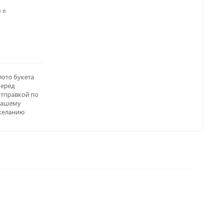
 в
ото букета
перед
отправкой по
вашему
желанию