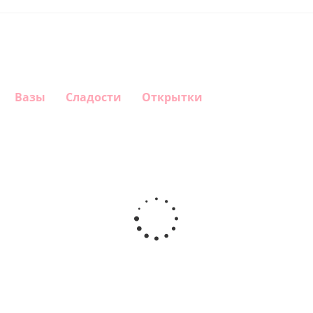
Вазы
Сладости
Открытки
Шар
Шар
Шар
Шар
круг, Это
гелиевый
гелиевый
Звезда - С
девочка!
цифра 4
цифра 3
днем
(40х102
(40х102
рождения
см)
см)
(45 см)
1 330
1 330
895
900
руб.
руб.
руб.
руб.