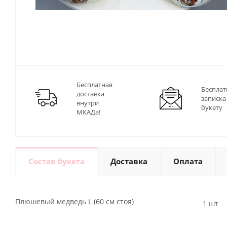
Бесплатная
Бесплат
доставка
записка
внутри
букету
МКАДа!
Состав букета
Доставка
Оплата
Плюшевый медведь L (60 см стоя)
1 шт