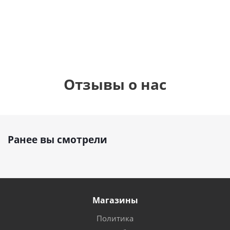
см
1 330
1 330
1 330
руб.
руб.
руб.
895
р
Отзывы о нас
Ранее вы смотрели
Магазины
Политика