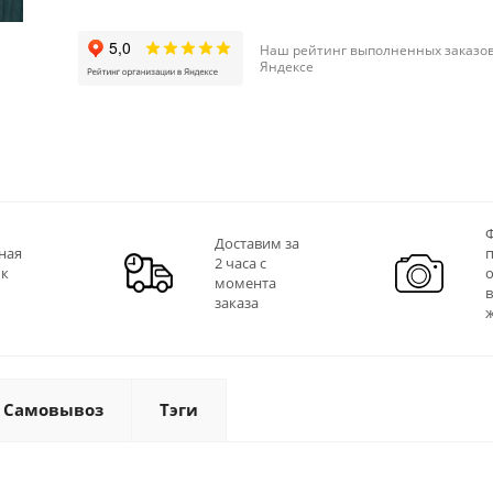
Наш рейтинг выполненных заказов
Яндексе
Ф
Доставим за
ная
2 часа с
 к
момента
заказа
Самовывоз
Тэги