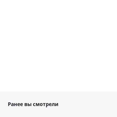
гелиевый
гелиевый
цифра 8
цифра 4
Сердце розовое
(40х102
(40х102
фольгированный
см)
см)
шар с гелием (45
см)
1 330
1 330
руб.
895
руб.
руб.
Ранее вы смотрели