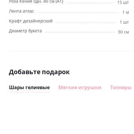
Роза Кения одн. 40 см (А1)
15 шт
Лента атлас
1 м
Крафт дизайнерский
1 шт
Диаметр букета
30 см
Добавьте подарок
Шары гелиевые
Мягкие игрушки
Топперы
Шар
Шар