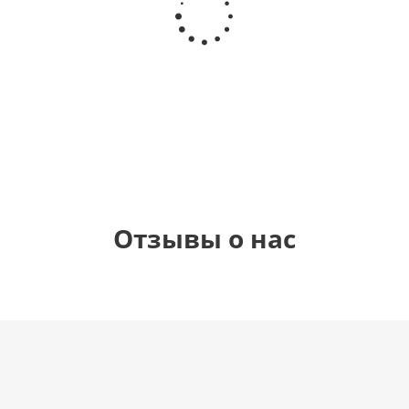
круг,
Самая
гелиевый
Звезда - С
Happy
самая
цифра 1
днем
Birthday
(40х102
рождения
см)
(45 см)
1 330
895
900
900
руб.
руб.
руб.
руб.
Отзывы о нас