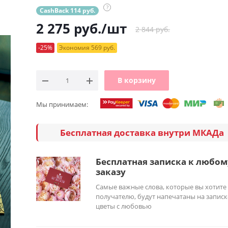
?
CashBack 114 руб.
2 275
руб.
/шт
2 844 руб.
-25%
Экономия 569 руб.
В корзину
Мы принимаем:
Бесплатная доставка внутри МКАДа
Бесплатная записка к любом
заказу
Самые важные слова, которые вы хотите
получателю, будут напечатаны на записк
цветы с любовью