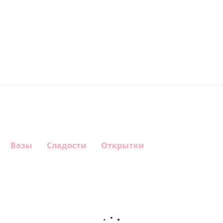
Вазы
Сладости
Открытки
Шар
Шар круг
Шар
Шар