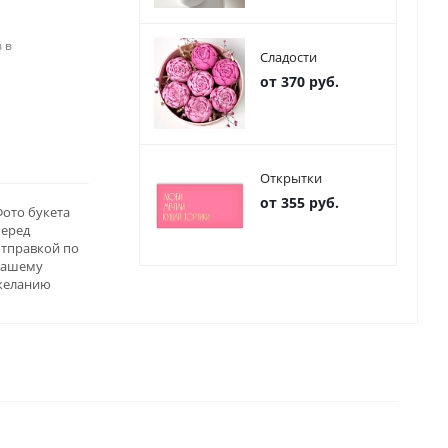
 в
Сладости
от 370 руб.
Открытки
от 355 руб.
ото букета
перед
отправкой по
вашему
желанию