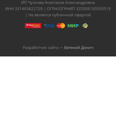
ИП Чулкова Анастасия Александровна
ИНН 331405822720 | ОГРН/ОГРНИП 325508100350519
| Не является публичной офертой
Разработчик сайта —
Евгений Донич