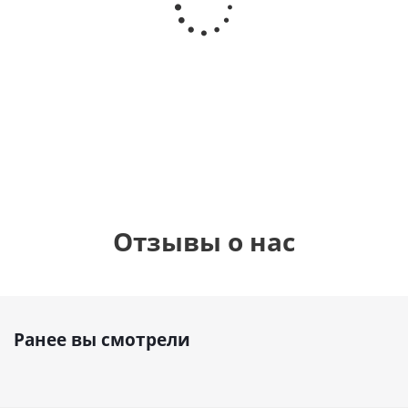
счастливого
рождения,
Сердце розовое
дня
с
фольгированный
рождения
бабочками
шар с гелием (45
(45см)
см)
900
руб.
895
руб.
900
руб.
Отзывы о нас
Ранее вы смотрели