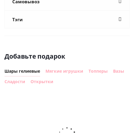
Самовывоз
Тэги
Добавьте подарок
Шары гелиевые
Мягкие игрушки
Топперы
Вазы
Сладости
Открытки
Шар с
Шар круг,
днем