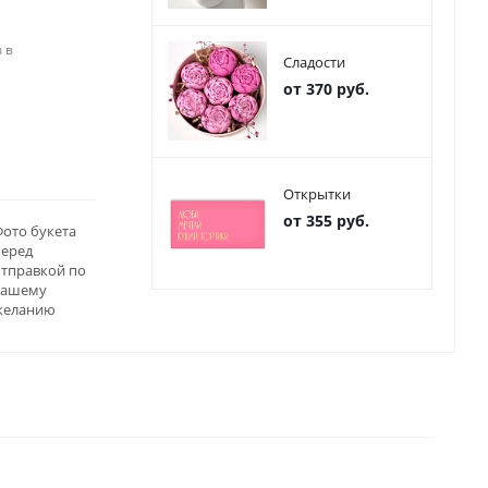
 в
Сладости
от 370 руб.
Открытки
от 355 руб.
ото букета
перед
отправкой по
вашему
желанию