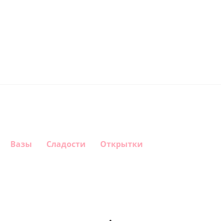
Вазы
Сладости
Открытки
Шар
Шар
Шар с