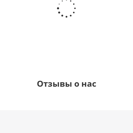
уг,
гелиевый
Звезда - С
днем
вого
цифра 9
днем
рождения,
(40х102
рождения
с
ния
см)
(45 см)
бабочками
фо
м)
шар
1 330
895
б.
900
руб.
руб.
руб.
Отзывы о нас