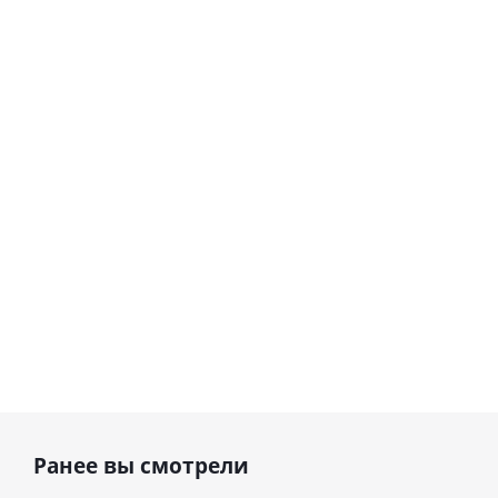
Любимой
Шар кр
гелиевый
гелиевый
маме
счастли
цифра 8
цифра 4
дня
(40х102
(40х102
рожде
см)
см)
(45с
1 330
1 330
900
руб.
руб.
руб.
900
ру
Ранее вы смотрели