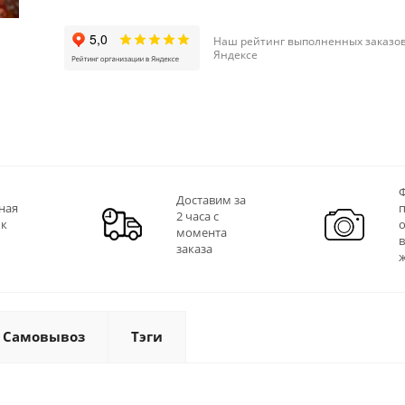
Наш рейтинг выполненных заказов
Яндексе
Ф
Доставим за
ная
2 часа с
 к
момента
заказа
Самовывоз
Тэги