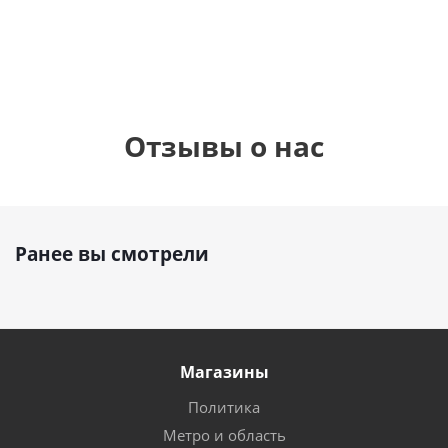
руб.
руб.
руб.
895
р
Отзывы о нас
Ранее вы смотрели
Магазины
Политика
Метро и область