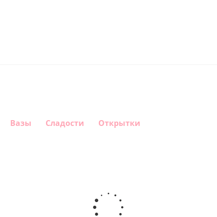
Вазы
Сладости
Открытки
Шар
Шар круг
Шар
Шар
круг,
Самая
гелиевый
Звезда - С
Happy
самая
цифра 1
днем