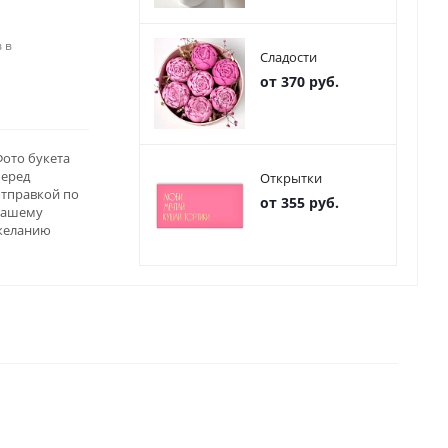
 в
Сладости
от 370 руб.
ото букета
перед
Открытки
отправкой по
от 355 руб.
вашему
желанию