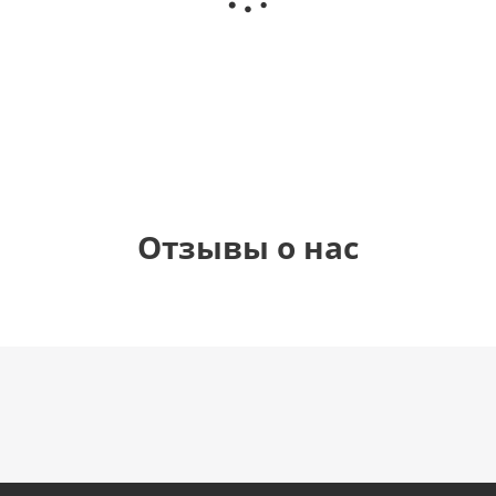
Birthday
(40х102
рождения
см)
(45 см)
1 330
895
900
900
руб.
руб.
руб.
руб.
Отзывы о нас