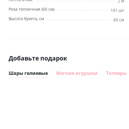
2 м
Роза тепличная (60 см)
101 шт
Высота букета, см
60 см
Добавьте подарок
Шары гелиевые
Мягкие игрушки
Топперы
Шар
Шар
гелиевый
гелиевый
цифра 8
цифра 4