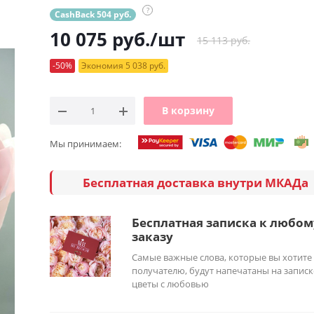
?
CashBack 504 руб.
10 075
руб.
/шт
15 113 руб.
-50%
Экономия 5 038 руб.
В корзину
Мы принимаем:
Бесплатная доставка внутри МКАДа
Бесплатная записка к любом
заказу
Самые важные слова, которые вы хотите
получателю, будут напечатаны на записк
цветы с любовью