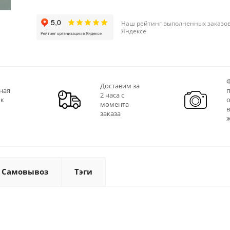
Наш рейтинг выполненных заказов
Яндексе
Ф
Доставим за
ная
2 часа с
 к
момента
заказа
Самовывоз
Тэги