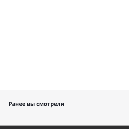
Сердце розовое
(40х102
(40х102
фольгированный
см)
см)
шар с гелием (45
см)
1 330
1 330
руб.
895
руб.
руб.
Ранее вы смотрели