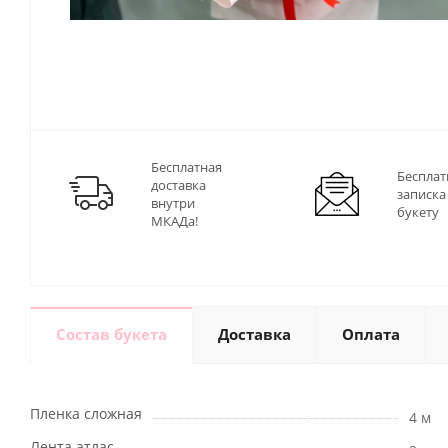
Бесплатная
Бесплат
доставка
записка
внутри
букету
МКАДа!
Состав букета
Доставка
Оплата
Пленка сложная
4 м
Лента атлас