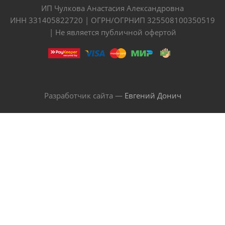
ИП Чулкова Анастасия Александровна
ИНН 331405822720 | ОГРН/ОГРНИП 325508100350519
| Не является публичной офертой
Разработчик сайта —
Евгений Донич