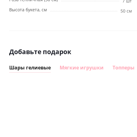
7 шт
Высота букета, см
50 см
Добавьте подарок
Шары гелиевые
Мягкие игрушки
Топперы
Шар
Шар
Шар
гелиевый
гелиевый
гелиевый
цифра 8
цифра 4
цифра 1
Сердце
(40х102
(40х102
(40х102
фольги
см)
см)
см)