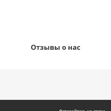
елием (45
(45см)
(45 см)
см)
895
1 330
руб.
900
руб.
руб.
руб.
Отзывы о нас