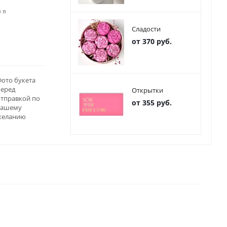
 в
Сладости
от 370 руб.
ото букета
перед
Открытки
отправкой по
от 355 руб.
вашему
желанию