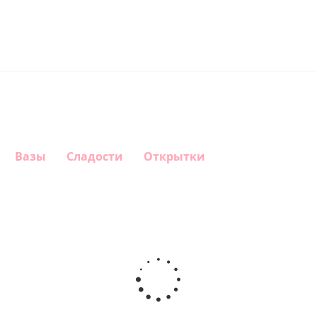
Вазы
Сладости
Открытки
Шар
Шар
Шар круг,
гелиевый
звезда
счастливого
цифра 9
краски С
 розовое
дня
(40х102
Днем
рованный
рождения
см)
Рождения