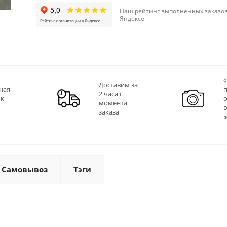
Наш рейтинг выполненных заказов
Яндексе
Ф
Доставим за
ная
2 часа с
 к
момента
заказа
Самовывоз
Тэги