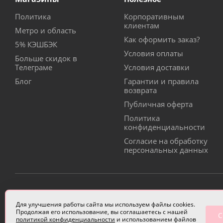
Политика
Корпоративным
клиентам
Метро и область
Как оформить заказ?
5% КЭШБЭК
Условия оплаты
Больше скидок в
Телеграме
Условия доставки
Блог
Гарантии и правила
возврата
Публичная оферта
Политика
конфиденциальности
Согласие на обработку
персональных данных
ИП Чулкова Анастасия Александровна ИНН 3314058227
Для улучшения работы сайта мы используем файлы cookies.
Продолжая его использование, вы соглашаетесь с нашей
С
политикой конфиденциальности
и использованием файлов