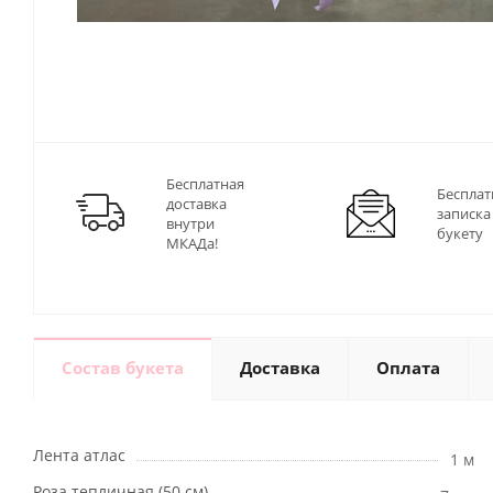
Бесплатная
Бесплат
доставка
записка
внутри
букету
МКАДа!
Состав букета
Доставка
Оплата
Лента атлас
1 м
Роза тепличная (50 см)