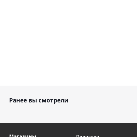
шар с г
1 330
1 330
1 330
руб.
руб.
руб.
895
Ранее вы смотрели
Магазины
Полезное