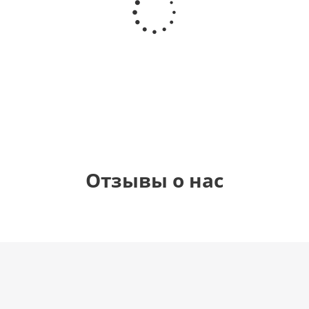
круг, Это
круг,
Любимой
гелиевый
девочка!
Happy
маме
цифра 4
Birthday
(40х102
см)
1 330
900
900
900
руб.
руб.
руб.
руб.
Отзывы о нас