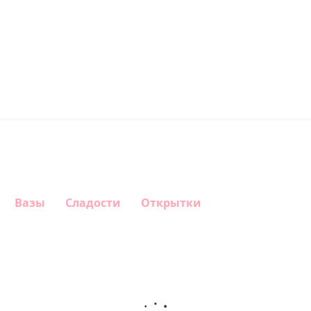
Вазы
Сладости
Открытки
Шар
Шар
Шар,
Шар