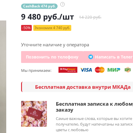
?
CashBack 474 руб.
9 480
руб.
/шт
14 220 руб.
-50%
Экономия 4 740 руб.
Уточните наличие у оператора
Позвонить по телефону
Написать в Теле
Мы принимаем:
Бесплатная доставка внутри МКАДа
Бесплатная записка к любом
заказу
Самые важные слова, которые вы хотите
получателю, будут напечатаны на записк
цветы с любовью