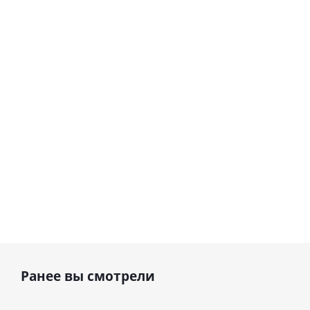
гелиевый
гелиевый
цифра 8
цифра 1
Сердце розовое
(40х102
(40х102
фольгированный
см)
см)
шар с гелием (45
см)
1 330
1 330
руб.
руб.
895
руб.
Ранее вы смотрели