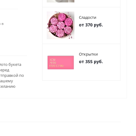
Сладости
 в
от 370 руб.
Открытки
от 355 руб.
ото букета
перед
отправкой по
вашему
желанию