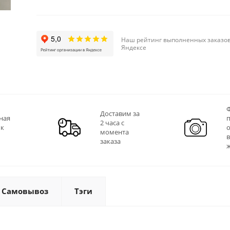
Наш рейтинг выполненных заказов
Яндексе
Ф
Доставим за
ная
2 часа с
 к
момента
заказа
Самовывоз
Тэги