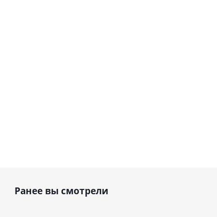
цифра 8
цифра 4
Сердце розовое
(40х102
(40х102
фольгированный
см)
см)
шар с гелием (45
см)
1 330
1 330
руб.
895
руб.
руб.
Ранее вы смотрели