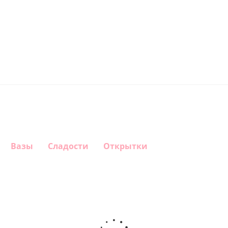
Вазы
Сладости
Открытки
Шар
Шар
Шар,
Шар
круг, Это
круг,
Любимой
гелиевый