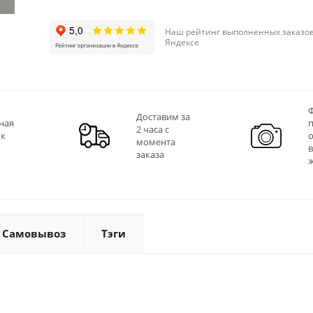
Наш рейтинг выполненных заказов
Яндексе
Ф
Доставим за
ная
2 часа с
 к
момента
заказа
Самовывоз
Тэги