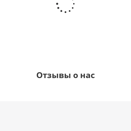
девочка!
Happy
маме
цифра 1
Birthday
(40х102
см)
1 330
900
900
900
руб.
руб.
руб.
руб.
Отзывы о нас