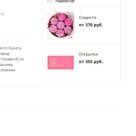
 в
Сладости
от 370 руб.
ото букета
перед
Открытки
отправкой по
от 355 руб.
вашему
желанию