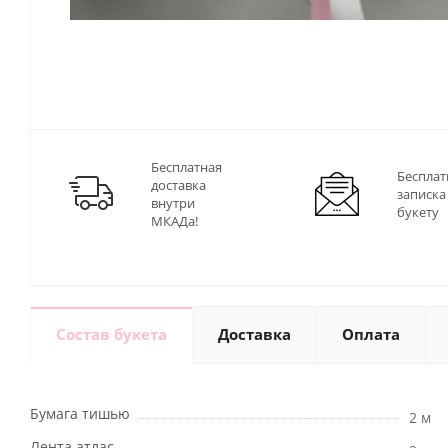
Бесплатная
Бесплат
доставка
записка
внутри
букету
МКАДа!
Состав букета
Доставка
Оплата
Бумага тишью
2 м
Лента атлас