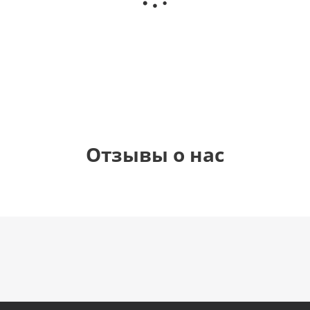
(40х102
медвежонку
рождения
см)
(45 см)
1 330
895
900
руб.
руб.
руб.
900
руб.
Отзывы о нас