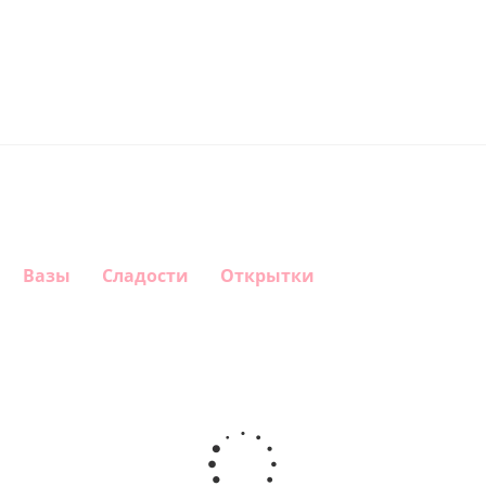
Вазы
Сладости
Открытки
Шар круг
Шар
Шар
Самая
гелиевый
Шар круг
Звезда - С
самая
цифра 1
Моему
днем