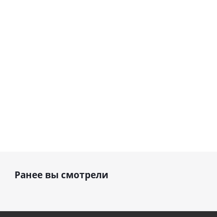
Сердце розовое
(40х102
(40х102
фольгированный
см)
см)
шар с гелием (45
см)
1 330
1 330
руб.
895
руб.
руб.
Ранее вы смотрели