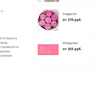
 в
Сладости
от 370 руб.
ото букета
перед
Открытки
отправкой по
от 355 руб.
вашему
желанию