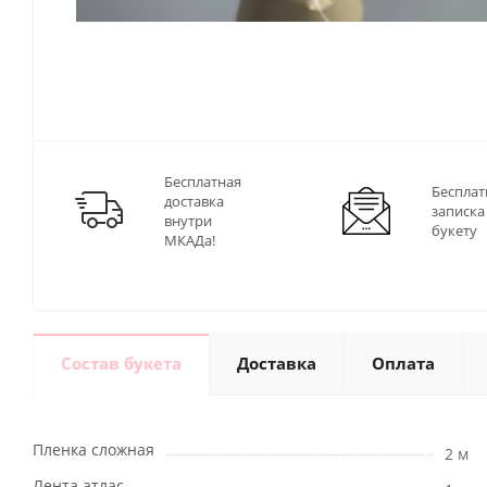
Бесплатная
Бесплат
доставка
записка
внутри
букету
МКАДа!
Состав букета
Доставка
Оплата
Пленка сложная
2 м
Лента атлас