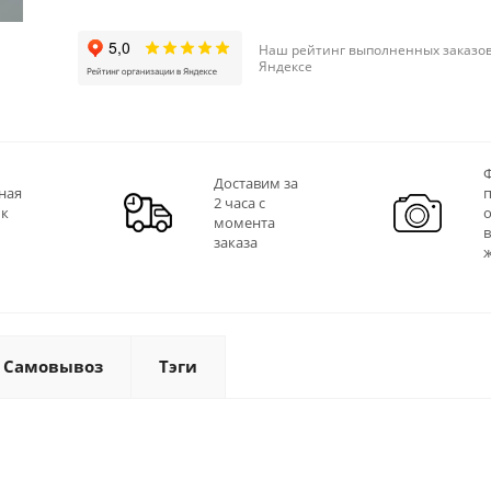
Наш рейтинг выполненных заказов
Яндексе
Ф
Доставим за
ная
2 часа с
 к
момента
заказа
Самовывоз
Тэги