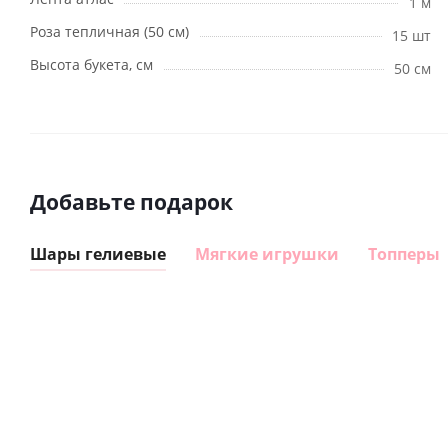
1 м
Роза тепличная (50 см)
15 шт
Высота букета, см
50 см
Добавьте подарок
Шары гелиевые
Мягкие игрушки
Топперы
Шар
Шар
гелиевый
гелиевый
цифра 8
цифра 4