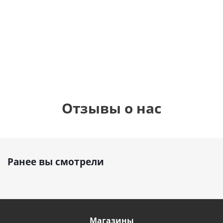
шар с гелием (45
см)
1 330
1 330
руб.
895
руб.
руб.
Отзывы о нас
Ранее вы смотрели
Магазины