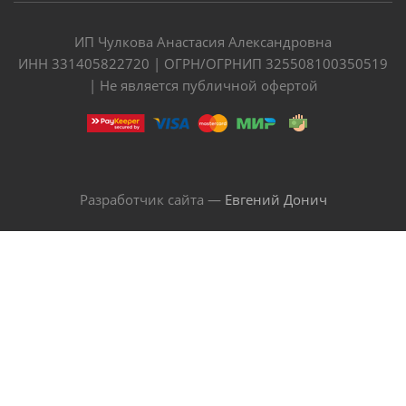
ИП Чулкова Анастасия Александровна
ИНН 331405822720 | ОГРН/ОГРНИП 325508100350519
| Не является публичной офертой
Разработчик сайта —
Евгений Донич