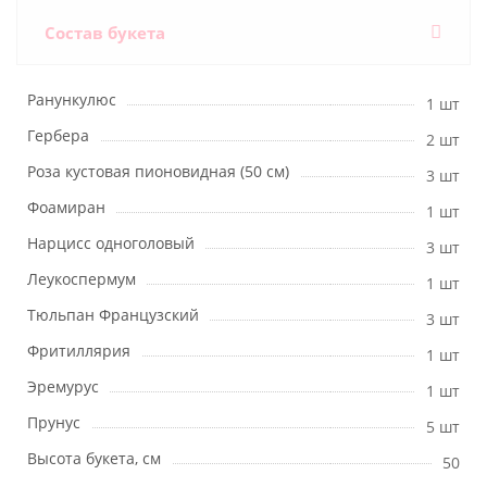
Состав букета
Ранункулюс
1 шт
Гербера
2 шт
Роза кустовая пионовидная (50 см)
3 шт
Фоамиран
1 шт
Нарцисс одноголовый
3 шт
Леукоспермум
1 шт
Тюльпан Французский
3 шт
Фритиллярия
1 шт
Эремурус
1 шт
Прунус
5 шт
Высота букета, см
50