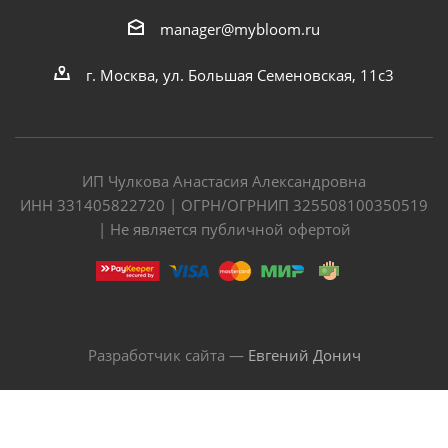
manager@mybloom.ru
г. Москва, ул. Большая Семеновская, 11с3
ИП Чулкова Анастасия Александровна
ИНН 331405822720 | ОГРН/ОГРНИП 325508100350519
| Не является публичной офертой
Разработчик сайта —
Евгений Донич