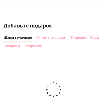
Добавьте подарок
Шары гелиевые
Мягкие игрушки
Топперы
Вазы
Сладости
Открытки
Шар круг
Шар круг,
С днем
счастливого
рождения
Сердце розовое
дня
(45см)
фольгированный
рождения
шар с гелием (45
(45см)