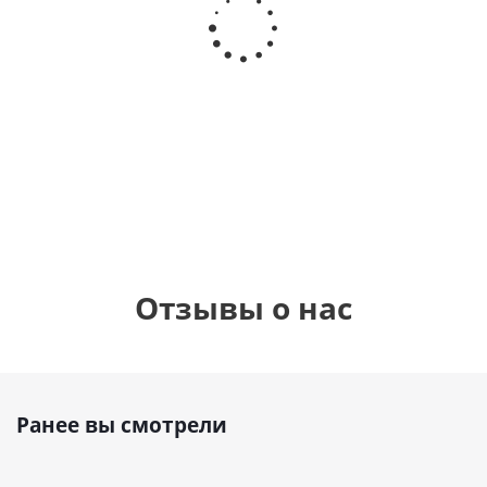
Любимой
Шар круг
гелиевый
гелиевый
маме
счастлив
цифра 8
цифра 4
дня
(40х102
(40х102
рождени
см)
см)
(45см)
1 330
1 330
900
руб.
руб.
руб.
900
руб
Отзывы о нас
Ранее вы смотрели