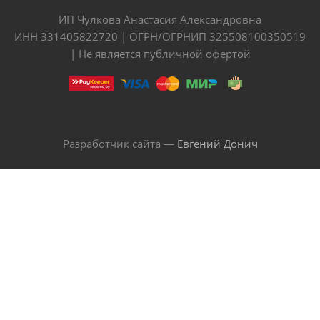
ИП Чулкова Анастасия Александровна
ИНН 331405822720 | ОГРН/ОГРНИП 325508100350519
| Не является публичной офертой
Разработчик сайта —
Евгений Донич