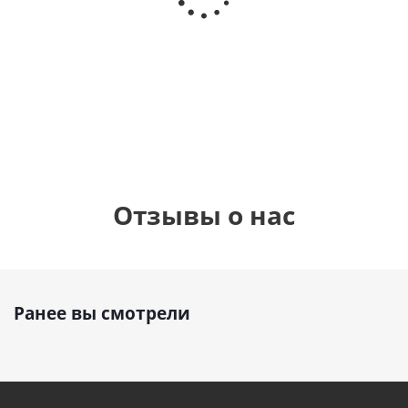
Сердце розовое
(40х102
"зайка"
фольгированный
см)
шар с гелием (45
см)
1 330
900
руб.
895
руб.
руб.
Отзывы о нас
Ранее вы смотрели