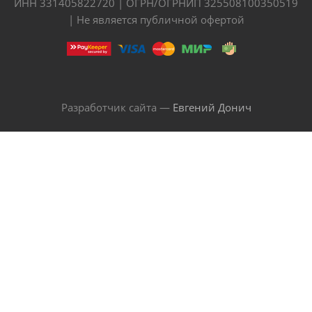
ИНН 331405822720 | ОГРН/ОГРНИП 325508100350519
| Не является публичной офертой
Разработчик сайта —
Евгений Донич