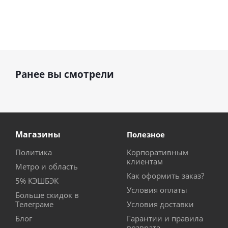
Ранее вы смотрели
Магазины
Полезное
Политика
Корпоративным
клиентам
Метро и область
Как оформить заказ?
5% КЭШБЭК
Условия оплаты
Больше скидок в
Телеграме
Условия доставки
Блог
Гарантии и правила
возврата