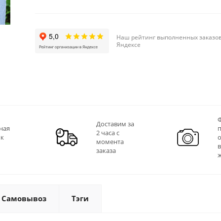
Наш рейтинг выполненных заказов
Яндексе
Ф
Доставим за
ная
2 часа с
 к
момента
заказа
Самовывоз
Тэги