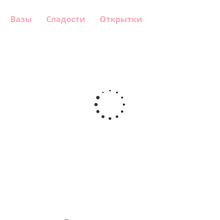
Вазы
Сладости
Открытки
Шар
Шар
Шар
Шар
гелиевый
гелиевый
гелиевый
Звезда - С
цифра 4
цифра 3
цифра 1
днем
(40х102
(40х102
(40х102
рождения
см)
см)
см)
(45 см)
1 330
1 330
1 330
895
руб.
руб.
руб.
руб.