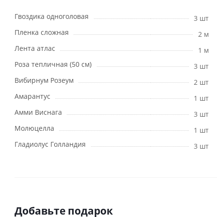
Гвоздика одноголовая
3 шт
Пленка сложная
2 м
Лента атлас
1 м
Роза тепличная (50 см)
3 шт
Вибирнум Розеум
2 шт
Амарантус
1 шт
Амми Виснага
3 шт
Молюцелла
1 шт
Гладиолус Голландия
3 шт
Добавьте подарок