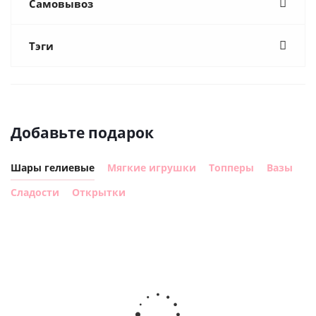
Самовывоз
Тэги
Добавьте подарок
Шары гелиевые
Мягкие игрушки
Топперы
Вазы
Сладости
Открытки
Шар
Шар
гелиевый
гелиевый
г