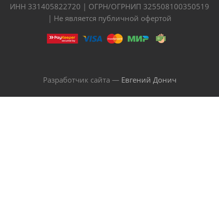
ИНН 331405822720 | ОГРН/ОГРНИП 325508100350519
| Не является публичной офертой
Разработчик сайта —
Евгений Донич