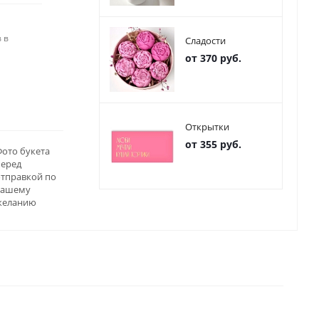
 в
Сладости
от 370 руб.
Открытки
от 355 руб.
ото букета
перед
отправкой по
вашему
желанию