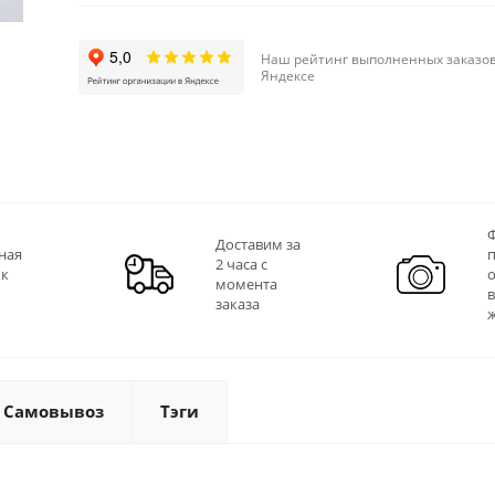
Наш рейтинг выполненных заказов
Яндексе
Ф
Доставим за
ная
2 часа с
 к
момента
заказа
Самовывоз
Тэги