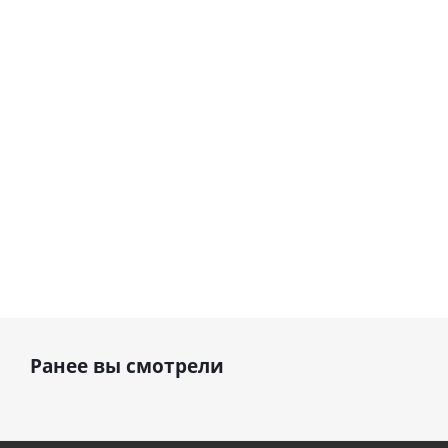
Сердце розовое
(40х102
(40х102
фольгированный
см)
см)
шар с гелием (45
см)
1 330
1 330
руб.
895
руб.
руб.
Ранее вы смотрели