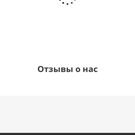
рождения
(45 см)
Днем
(45 см)
Рождения
(45 см)
895
900
900
895
руб.
руб.
руб.
руб.
Отзывы о нас