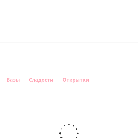
Вазы
Сладости
Открытки
Шар круг
Шар
Шар круг
Шар
Самая
Звезда - С
С Днем
звезда
самая
днем
Рождения
флажки С