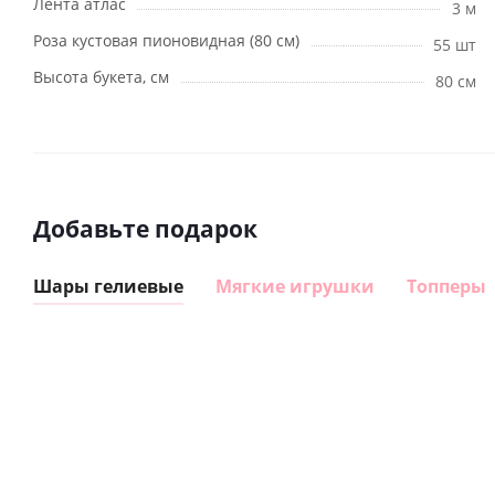
Лента атлас
3 м
Роза кустовая пионовидная (80 см)
55 шт
Высота букета, см
80 см
Добавьте подарок
Шары гелиевые
Мягкие игрушки
Топперы
Шар
Шар
гелиевый
гелиевый
цифра 8
цифра 1