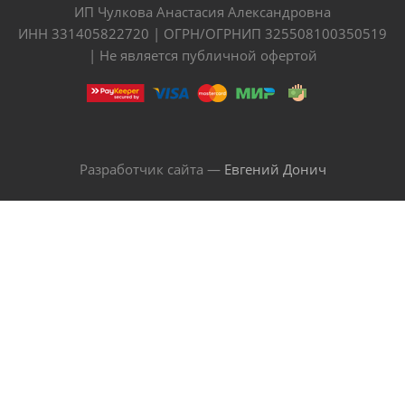
ИП Чулкова Анастасия Александровна
ИНН 331405822720 | ОГРН/ОГРНИП 325508100350519
| Не является публичной офертой
Разработчик сайта —
Евгений Донич