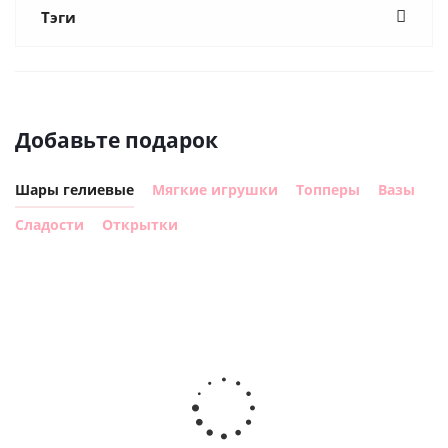
Тэги
Добавьте подарок
Шары гелиевые
Мягкие игрушки
Топперы
Вазы
Сладости
Открытки
Шар с
Шар круг,
днем
счастливого
рождения,
Сердце розовое
дня
с
фольгированный
рождения