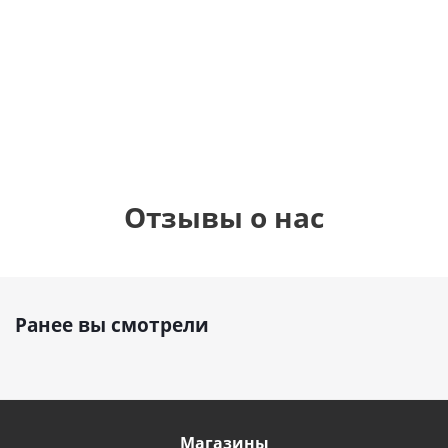
бабочками
шар с гелием (45
(45см)
см)
900
руб.
895
руб.
900
руб.
Отзывы о нас
Ранее вы смотрели
Магазины