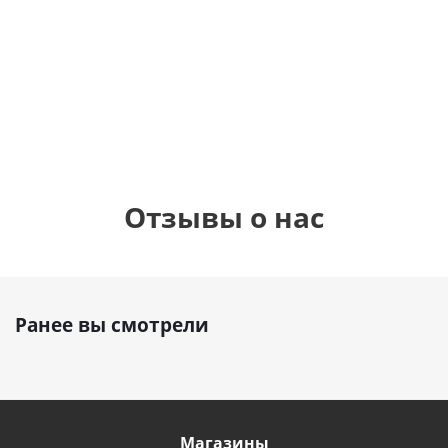
бабочками
шар с гелием (45
(45см)
см)
900
руб.
895
руб.
900
руб.
Отзывы о нас
Ранее вы смотрели
Магазины