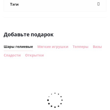
Тэги
Добавьте подарок
Шары гелиевые
Мягкие игрушки
Топперы
Вазы
Сладости
Открытки
Шар с
Шар круг,
днем
счастливого
рождения,
Сердце розовое
дня
с
фольгированный
рождения