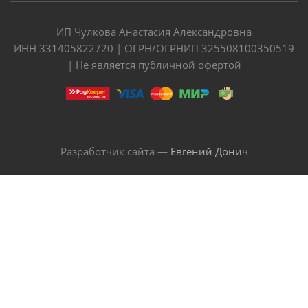
ИП Чулкова Анастасия Александровна
ИНН 331405822720 | ОГРН/ОГРНИП 325508100350519
| Не является публичной офертой
Разработчик сайта —
Евгений Донич