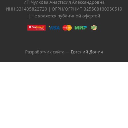
ИП Чулкова Анастасия Александровна
ИНН 331405822720 | ОГРН/ОГРНИП 325508100350519
| Не является публичной офертой
Разработчик сайта —
Евгений Донич