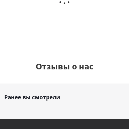
Сердце розовое
(40х102
(40х102
фольгированный
см)
см)
шар с гелием (45
см)
1 330
1 330
руб.
руб.
895
руб.
Отзывы о нас
Ранее вы смотрели