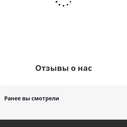
Сердце розовое
(40х102
(40х102
фольгированный
см)
см)
шар с гелием (45
см)
1 330
1 330
руб.
895
руб.
руб.
Отзывы о нас
Ранее вы смотрели