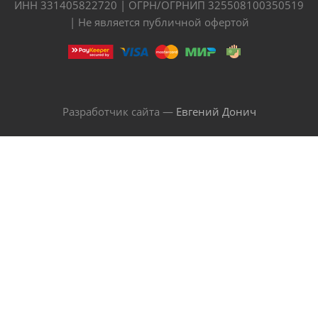
ИНН 331405822720 | ОГРН/ОГРНИП 325508100350519
| Не является публичной офертой
Разработчик сайта —
Евгений Донич