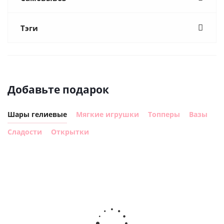
Тэги
Добавьте подарок
Шары гелиевые
Мягкие игрушки
Топперы
Вазы
Сладости
Открытки
Шар,
Шар
Шар
Любимой
Шар круг
гелиевый
гелиевый
маме
счастлив
цифра 8
цифра 4