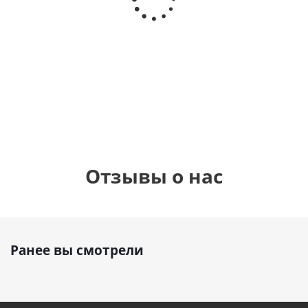
дня
(40х102
(40х102
рождени
см)
см)
(45см)
1 330
1 330
900
руб.
руб.
руб.
900
руб
Отзывы о нас
Ранее вы смотрели