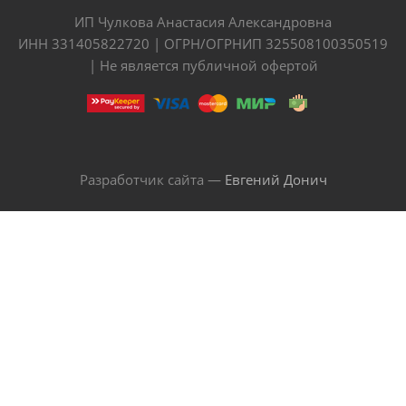
ИП Чулкова Анастасия Александровна
ИНН 331405822720 | ОГРН/ОГРНИП 325508100350519
| Не является публичной офертой
Разработчик сайта —
Евгений Донич