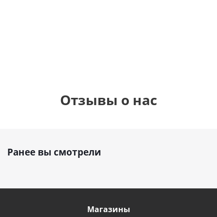
фольгированный
см)
см)
шар с гелием (45
см)
1 330
1 330
руб.
895
руб.
руб.
Отзывы о нас
Ранее вы смотрели
Магазины