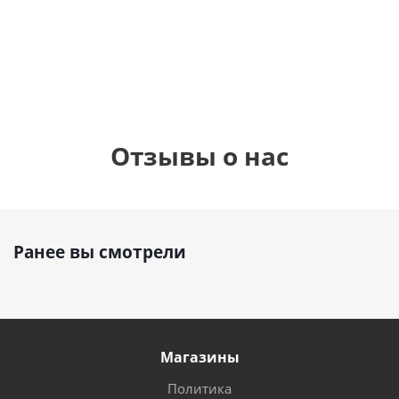
см)
1 330
895
1
руб.
895
руб.
руб.
Отзывы о нас
Ранее вы смотрели
Магазины
Политика