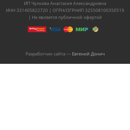
ИП Чулкова Анастасия Александровна
ИНН 331405822720 | ОГРН/ОГРНИП 325508100350519
| Не является публичной офертой
Разработчик сайта —
Евгений Донич