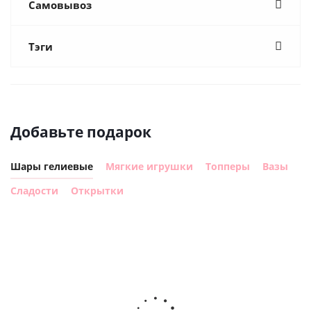
Самовывоз
Тэги
Добавьте подарок
Шары гелиевые
Мягкие игрушки
Топперы
Вазы
Сладости
Открытки
Шар
Шар круг,
сердце,