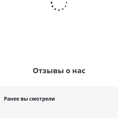
счастливого
радужный
Сердце розовое
дня
фольгированный
рождения
шар с гелием (45
(45см)
см)
895
900
руб.
895
руб.
руб.
Отзывы о нас
Ранее вы смотрели