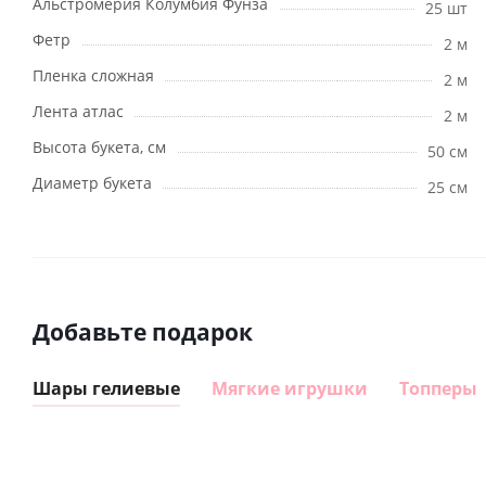
Альстромерия Колумбия Фунза
25 шт
Фетр
2 м
Пленка сложная
2 м
Лента атлас
2 м
Высота букета, см
50 см
Диаметр букета
25 см
Добавьте подарок
Шары гелиевые
Мягкие игрушки
Топперы