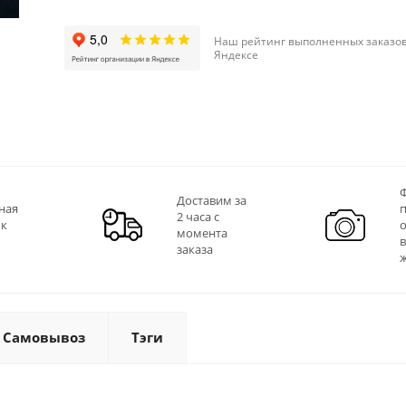
Наш рейтинг выполненных заказов
Яндексе
Ф
Доставим за
ная
2 часа с
 к
момента
заказа
Самовывоз
Тэги