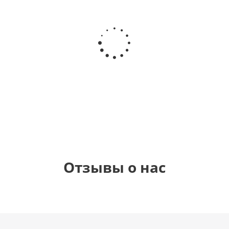
Шар круг
Шар
Шар
Шар
Самая
гелиевый
гелиевый
Звезда - С
самая
цифра 4
цифра 1
днем
(40х102
(40х102
рождения
см)
см)
(45 см)
900
1 330
1 330
895
руб.
руб.
руб.
руб.
Отзывы о нас