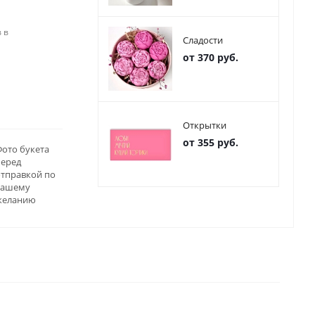
 в
Сладости
от 370 руб.
Открытки
от 355 руб.
ото букета
перед
отправкой по
вашему
желанию