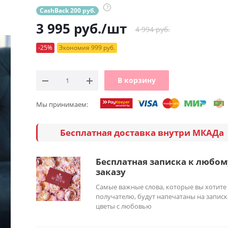
?
CashBack 200 руб.
3 995
руб.
/шт
4 994 руб.
-25%
Экономия 999 руб.
В корзину
Мы принимаем:
Бесплатная доставка внутри МКАДа
Бесплатная записка к любом
заказу
Самые важные слова, которые вы хотите
получателю, будут напечатаны на записк
цветы с любовью