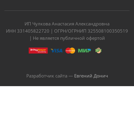
ИП Чулкова Анастасия Александровна
ИНН 331405822720 | ОГРН/ОГРНИП 325508100350519
| Не является публичной офертой
Разработчик сайта —
Евгений Донич