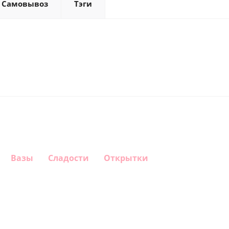
Самовывоз
Тэги
Вазы
Сладости
Открытки
Шар
Шар круг