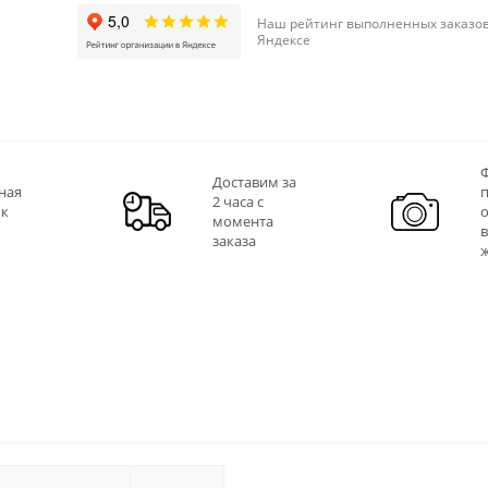
Наш рейтинг выполненных заказов
Яндексе
Ф
Доставим за
ная
2 часа с
 к
момента
заказа