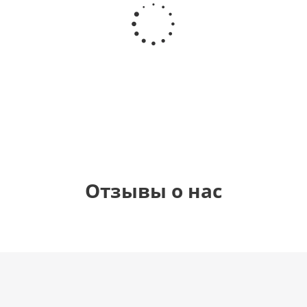
Шар
Шар
сердце
Самая
гелиевый
Звезда - С
"Самой
самая
цифра 1
днем
милой"
(40х102
рождения
см)
(45 см)
1 330
895
895
900
руб.
руб.
руб.
руб.
Отзывы о нас