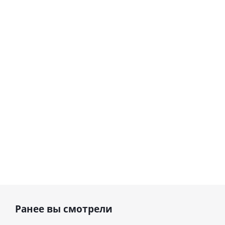
Шар
Шар
гелиевый
гелиевый
цифра 8
цифра 4
Сердце розовое
(40х102
(40х102
фольгированный
см)
см)
шар с гелием (45
см)
1 330
1 330
руб.
895
руб.
руб.
Ранее вы смотрели