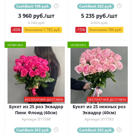
CashBack 198 руб.
?
CashBack 262 руб.
?
3 960
руб.
/шт
5 235
руб.
/шт
5 742 руб.
6 021 руб.
-45%
Экономия 1 782 руб.
-15%
Экономия 786 руб.
НОВИНКА
НОВИНКА
БЕСПЛАТНАЯ ДОСТАВКА
БЕСПЛАТНАЯ ДОСТАВКА
Букет из 25 роз Эквадор
Букет из 25 нежных роз
Пинк Флоид (60см)
Эквадор (60см)
Артикул: 011598
Артикул: 011593
CashBack 262 руб.
?
CashBack 262 руб.
?