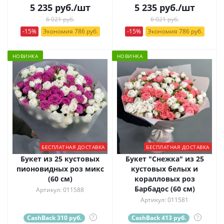
5 235
руб.
/шт
5 235
руб.
/шт
6 021 руб.
6 021 руб.
-15%
Экономия 786 руб.
-15%
Экономия 786 руб.
НОВИНКА
НОВИНКА
БЕСПЛАТНАЯ ДОСТАВКА
БЕСПЛАТНАЯ ДОСТАВКА
Букет из 25 кустовых
Букет "Снежка" из 25
пионовидных роз микс
кустовых белых и
(60 см)
коралловых роз
Барбадос (60 см)
Артикул: 011588
Артикул: 011581
CashBack 310 руб.
?
CashBack 413 руб.
?