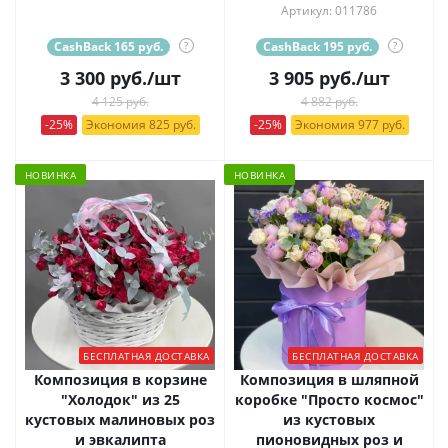
Артикул: 011786
CashBack 165 руб.
?
CashBack 195 руб.
?
3 300
руб.
/шт
3 905
руб.
/шт
4 125 руб.
4 882 руб.
-25%
Экономия 825 руб.
-25%
Экономия 977 руб.
НОВИНКА
НОВИНКА
БЕСПЛАТНАЯ ДОСТАВКА
БЕСПЛАТНАЯ ДОСТАВКА
Композиция в корзине
Композиция в шляпной
"Холодок" из 25
коробке "Просто космос"
кустовых малиновых роз
из кустовых
и эвкалипта
пионовидных роз и