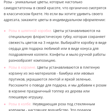
Розы - уникальные цветы, которые настолько
самодостаточны в своей красоте, что органично смотрятся
в классическом букете. Но если вы хотите удивить своего
адресата, закажите цветы в индивидуальном оформлении:
Розы в шляпной коробке.
Цветы устанавливаются на
специальную флористическую губку, которая сохраняет
свежесть цветов на 3 недели. Выбирайте коробку в виде
сердца для подарка любимой или в виде конуса для
поздравления коллеги. Конфеты и мыло ручной работы
разнообразят композицию.
Розы в корзине.
Цветы устанавливаются в плетеную
корзину из эко-материалов - бамбука или ивовых
прутиков, украшаются лентой и яркой зеленью.
Расскажите о поводе для подарка, и мы добавим к розам
в корзине праздничный топпер из дерева или
плюшевую игрушку.
Розы в колбе.
Неувядающая роза под стеклянным
колпаком - настоящее волшебство. Это подарок