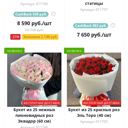
статицы
Артикул: 011765
Артикул: 011757
CashBack 430 руб.
?
8 590
руб.
/шт
CashBack 383 руб.
?
10 738 руб.
7 650
руб.
/шт
-25%
Экономия 2 148 руб.
НОВИНКА
НОВИНКА
БЕСПЛАТНАЯ ДОСТАВКА
БЕСПЛАТНАЯ ДОСТАВКА
Букет из 25 нежных
Букет из 25 красных роз
пионовидных роз
Эль Торо (40 см)
Эквадор (60 см)
Артикул: 011705
Артикул: 011746