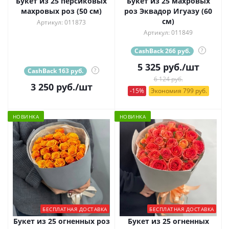
Букет из 25 персиковых
Букет из 25 махровых
махровых роз (50 см)
роз Эквадор Игуазу (60
см)
Артикул: 011873
Артикул: 011849
CashBack 266 руб.
?
5 325
руб.
/шт
CashBack 163 руб.
?
6 124 руб.
3 250
руб.
/шт
-15%
Экономия 799 руб.
НОВИНКА
НОВИНКА
БЕСПЛАТНАЯ ДОСТАВКА
БЕСПЛАТНАЯ ДОСТАВКА
Букет из 25 огненных роз
Букет из 25 огненных