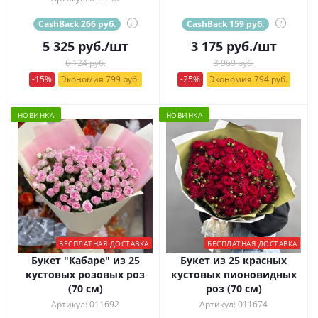
CashBack 266 руб.
?
CashBack 159 руб.
?
5 325
руб.
/шт
3 175
руб.
/шт
6 124 руб.
3 969 руб.
-15%
Экономия 799 руб.
-25%
Экономия 794 руб.
НОВИНКА
НОВИНКА
БЕСПЛАТНАЯ ДОСТАВКА
БЕСПЛАТНАЯ ДОСТАВКА
Букет "Кабаре" из 25
Букет из 25 красных
кустовых розовых роз
кустовых пионовидных
(70 см)
роз (70 см)
Артикул: 011692
Артикул: 011674