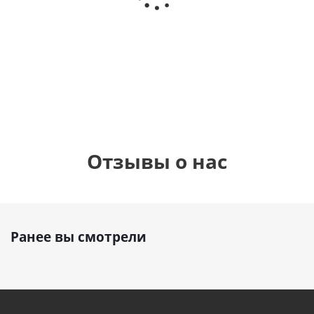
Сердце розовое
(40х102
(40х102
фольгированный
см)
см)
шар с гелием (45
см)
1 330
1 330
руб.
895
руб.
руб.
Отзывы о нас
Ранее вы смотрели