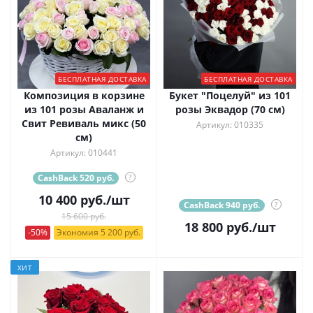
БЕСПЛАТНАЯ ДОСТАВКА
БЕСПЛАТНАЯ ДОСТАВКА
Композиция в корзине
Букет "Поцелуй" из 101
из 101 розы Аваланж и
розы Эквадор (70 см)
Свит Ревиваль микс (50
Артикул: 010335
см)
Артикул: 010441
CashBack 520 руб.
?
10 400
руб.
/шт
CashBack 940 руб.
?
15 600 руб.
18 800
руб.
/шт
-50%
Экономия 5 200 руб.
ХИТ