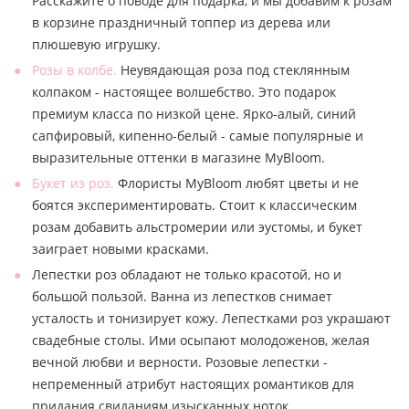
Расскажите о поводе для подарка, и мы добавим к розам
в корзине праздничный топпер из дерева или
плюшевую игрушку.
Розы в колбе.
Неувядающая роза под стеклянным
колпаком - настоящее волшебство. Это подарок
премиум класса по низкой цене. Ярко-алый, синий
сапфировый, кипенно-белый - самые популярные и
выразительные оттенки в магазине MyBloom.
Букет из роз.
Флористы MyBloom любят цветы и не
боятся экспериментировать. Стоит к классическим
розам добавить альстромерии или эустомы, и букет
заиграет новыми красками.
Лепестки роз обладают не только красотой, но и
большой пользой. Ванна из лепестков снимает
усталость и тонизирует кожу. Лепестками роз украшают
свадебные столы. Ими осыпают молодоженов, желая
вечной любви и верности. Розовые лепестки -
непременный атрибут настоящих романтиков для
придания свиданиям изысканных ноток.