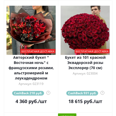
БЕСПЛАТНАЯ ДОСТАВКА
БЕСПЛАТНАЯ ДОСТАВКА
Авторский букет "
Букет из 101 красной
Восточная ночь" с
Эквадорской розы
французскими розами,
Эксплорер (70 см)
альстромерией м
Артикул: 023004
леукадендроном
Артикул: 023119
CashBack 218 руб.
?
CashBack 931 руб.
?
4 360
руб.
/шт
18 615
руб.
/шт