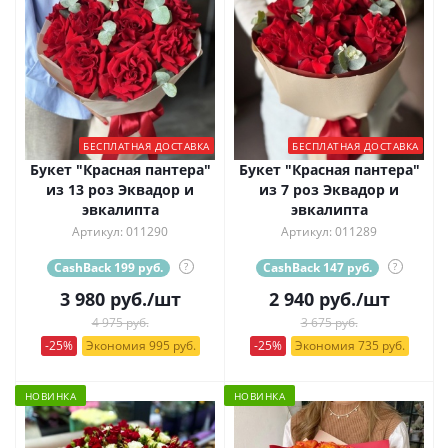
БЕСПЛАТНАЯ ДОСТАВКА
БЕСПЛАТНАЯ ДОСТАВКА
Букет "Красная пантера"
Букет "Красная пантера"
из 13 роз Эквадор и
из 7 роз Эквадор и
эвкалипта
эвкалипта
Артикул: 011290
Артикул: 011289
CashBack 199 руб.
?
CashBack 147 руб.
?
3 980
руб.
/шт
2 940
руб.
/шт
4 975 руб.
3 675 руб.
-25%
Экономия 995 руб.
-25%
Экономия 735 руб.
НОВИНКА
НОВИНКА