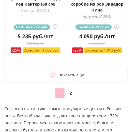
Ред Пантер (60 см)
коробке из роз Эквадор
Нина
Артикул: 010463
Артикул: 010045
CashBack 262 руб.
?
CashBack 203 руб.
?
5 235
руб.
/шт
4 050
руб.
/шт
6 544 руб.
5 063 руб.
-25%
Экономия 1 309 руб.
-25%
Экономия 1 013 руб.
Показать еще
1
2
Согласно статистике, самые популярные цветы в России -
розы. Вечной классике отдают свое предпочтение 72%
россиян. Первое место занимают кремовые, белые и
розовые бутоны, второе - розы красного цвета и его