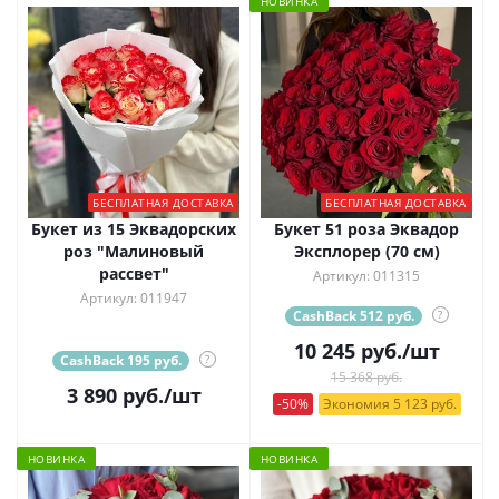
НОВИНКА
БЕСПЛАТНАЯ ДОСТАВКА
БЕСПЛАТНАЯ ДОСТАВКА
Букет из 15 Эквадорских
Букет 51 роза Эквадор
роз "Малиновый
Эксплорер (70 см)
рассвет"
Артикул: 011315
Артикул: 011947
CashBack 512 руб.
?
10 245
руб.
/шт
CashBack 195 руб.
?
15 368 руб.
3 890
руб.
/шт
-50%
Экономия 5 123 руб.
НОВИНКА
НОВИНКА