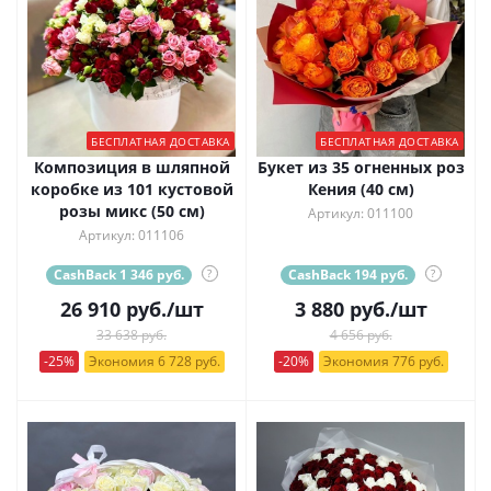
БЕСПЛАТНАЯ ДОСТАВКА
БЕСПЛАТНАЯ ДОСТАВКА
Композиция в шляпной
Букет из 35 огненных роз
коробке из 101 кустовой
Кения (40 см)
розы микс (50 см)
Артикул: 011100
Артикул: 011106
CashBack 1 346 руб.
?
CashBack 194 руб.
?
26 910
руб.
/шт
3 880
руб.
/шт
33 638 руб.
4 656 руб.
-25%
Экономия 6 728 руб.
-20%
Экономия 776 руб.