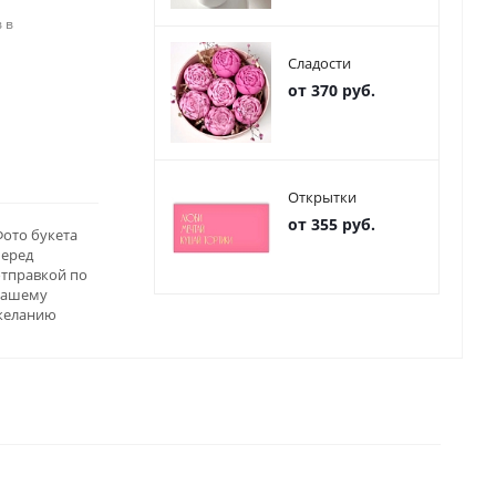
 в
Сладости
от 370 руб.
Открытки
от 355 руб.
ото букета
перед
отправкой по
вашему
желанию