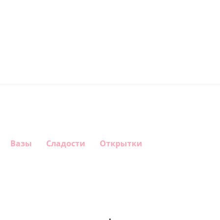
Вазы
Сладости
Открытки
Шар
Шар
Шар круг
Шар