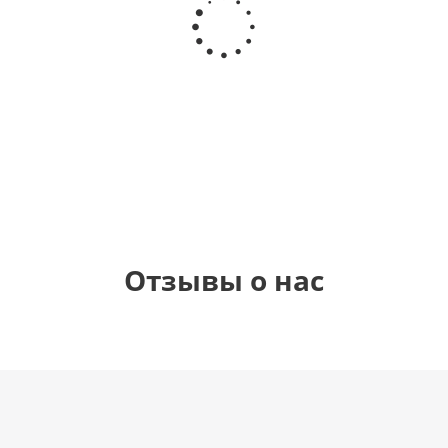
гелиевый
гелиевый
С днем
сердце,
цифра 0
цифра 2
рождения
радужный
(40х102
(40х102
(45см)
см)
см)
1 330
895
900
1 330
руб.
руб.
руб.
руб.
Отзывы о нас