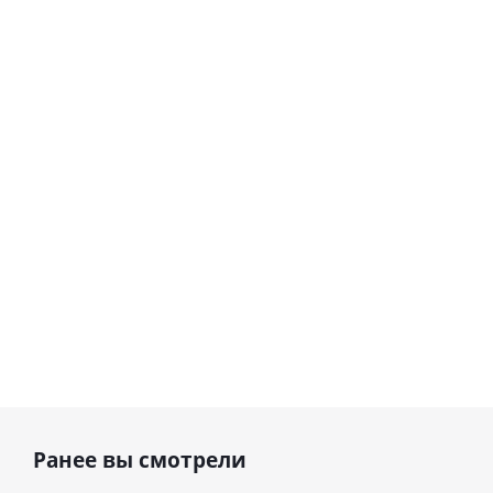
Шар круг,
днем
счастливого
рождения,
Сердце розовое
дня
с
фольгированный
рождения
бабочками
шар с гелием (45
(45см)
см)
900
руб.
895
руб.
900
руб.
Ранее вы смотрели