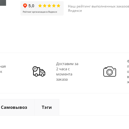
Наш рейтинг выполненных заказов
Яндексе
Ф
Доставим за
ная
2 часа с
 к
момента
заказа
Самовывоз
Тэги