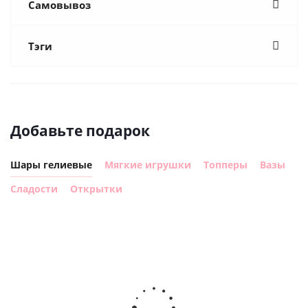
Самовывоз
Тэги
Добавьте подарок
Шары гелиевые
Мягкие игрушки
Топперы
Вазы
Сладости
Открытки
Шар круг
Шар
Самая
гелиевый
ге