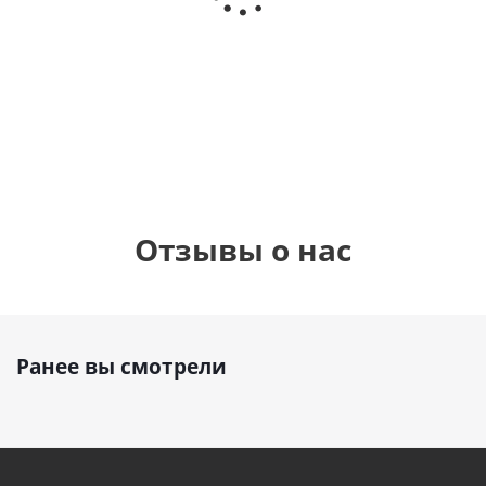
Сердце розовое
(40х102
"зайка"
фольгированный
см)
шар с гелием (45
см)
1 330
900
руб.
895
руб.
руб.
Отзывы о нас
Ранее вы смотрели