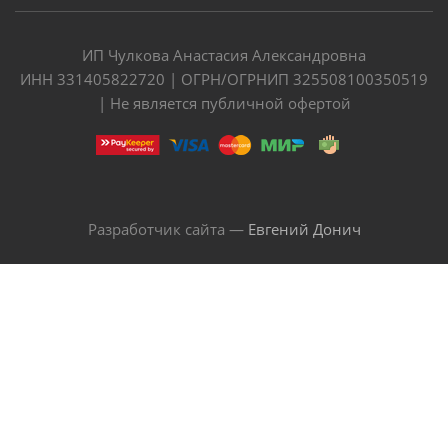
ИП Чулкова Анастасия Александровна
ИНН 331405822720 | ОГРН/ОГРНИП 325508100350519
| Не является публичной офертой
Разработчик сайта —
Евгений Донич