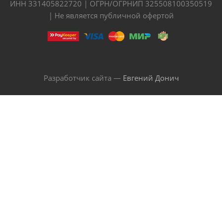
ИНН 331405822720 | ОГРН/ОГРНИП 325508100350519
| Не является публичной офертой
Разработчик сайта —
Евгений Донич