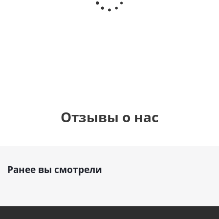
Сердце розовое
(40х102
(40х102
фольгированный
см)
см)
шар с гелием (45
см)
1 330
1 330
руб.
895
руб.
руб.
Отзывы о нас
Ранее вы смотрели